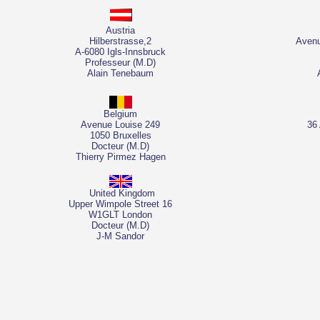
Austria
Hilberstrasse,2
Avenu
A-6080 Igls-Innsbruck
Professeur (M.D)
Alain Tenebaum
Belgium
Avenue Louise 249
36
1050 Bruxelles
Docteur (M.D)
Thierry Pirmez Hagen
United Kingdom
Upper Wimpole Street 16
W1GLT London
Docteur (M.D)
J-M Sandor