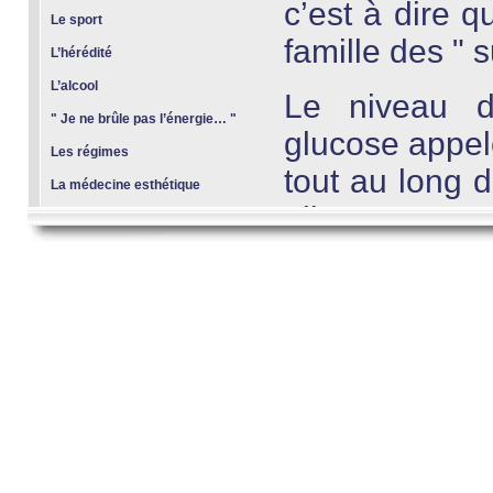
c’est à dire qu
Le sport
famille des " s
L’hérédité
L’alcool
Le niveau d
" Je ne brûle pas l’énergie… "
glucose appelé
Les régimes
tout au long 
La médecine esthétique
aliments ou a
mais aussi e
physique 
professionnell
Le rythme idé
en une série d
pris en moy