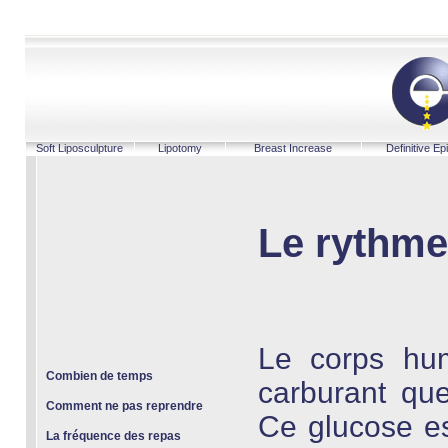
Soft Liposculpture
Lipotomy
Breast Increase
Definitive Epi
Le rythme
Le corps hum
Combien de temps
carburant que
Comment ne pas reprendre
Ce glucose es
La fréquence des repas